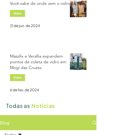
Você sabe de onde vem o vidro?
Vidro Vira Vidro
Vidro
21 de jun. de 2024
Massfix e Verallia expandem
pontos de coleta de vidro em
Mogi das Cruzes
Vidro
6 de fev. de 2024
Todas as
Notícias
Blog