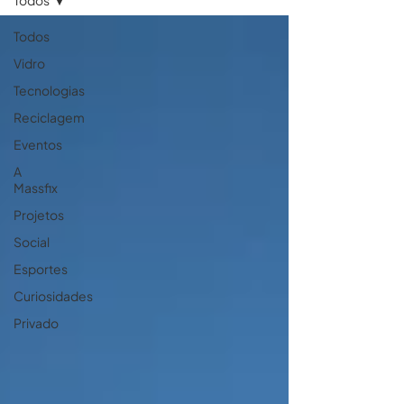
Todos
Todos
Vidro
Tecnologias
Reciclagem
Eventos
A
Massfix
Projetos
Social
Esportes
Curiosidades
Privado