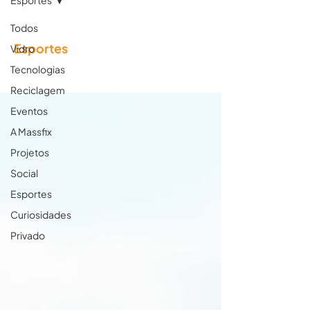
Esportes
Todos
Esportes
Vidro
Tecnologias
Reciclagem
Eventos
A Massfix
Projetos
Social
Esportes
Curiosidades
Privado