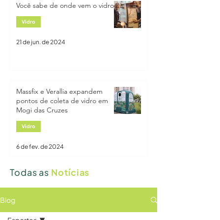
Você sabe de onde vem o vidro?
Vidro Vira Vidro
Vidro
21 de jun. de 2024
Massfix e Verallia expandem
pontos de coleta de vidro em
Mogi das Cruzes
Vidro
6 de fev. de 2024
Todas as
Notícias
Blog